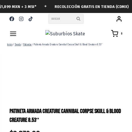
Saltar
✦
899 MXN + 3 MSI*
RECOLECCIÓN GRATIS EN TIENDA (CDMX)
al
contenido
BUSCAR
0
Inicio
/
Tienda
/
Patinetas
/
Patineta Armada Creature Cannibal Corpse Skull & Blood Creature 8.53″
Patineta Armada Creature Cannibal Corpse Skull & Blood
Creature 8.53″