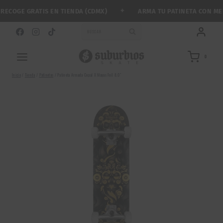
Saltar
✦
OGE GRATIS EN TIENDA (CDMX)
ARMA TU PATINETA CON MENOS
al
contenido
BUSCAR
0
Inicio
/
Tienda
/
Patinetas
/
Patineta Armada Copal X Mayas Foil 8.0″