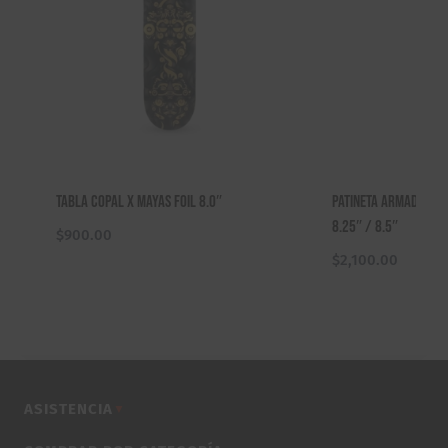
Tabla Copal X Mayas Foil 8.0″
Patineta Armada Ska
8.25″ / 8.5″
$
900.00
$
2,100.00
ASISTENCIA
▼