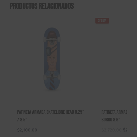
Productos relacionados
OFERTA
Patineta Armada Skatelibre Head 8.25″
Patineta Armada Ant
/ 8.5″
Burro 8.6″
El
$
2,100.00
$
2,720.00
$
2,520
precio