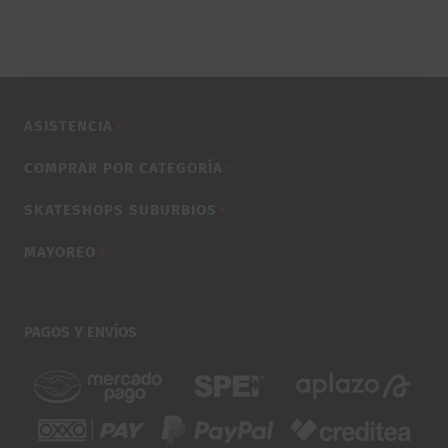
origina
era:
$2,720
ASISTENCIA
▼
COMPRAR POR CATEGORÍA
▼
SKATESHOPS SUBURBIOS
▼
MAYOREO
▼
PAGOS Y ENVÍOS