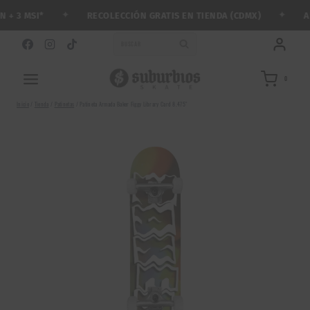
Saltar
✦
✦
RECOLECCIÓN GRATIS EN TIENDA (CDMX)
ARM
 3 MSI*
al
contenido
BUSCAR
0
Inicio
/
Tienda
/
Patinetas
/
Patineta Armada Baker Figgy Library Card 8.475″