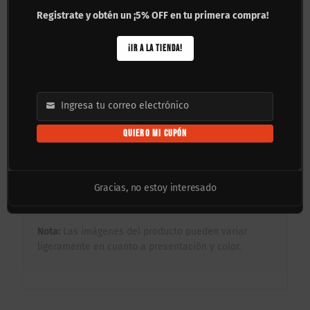
ancha que te brinda una seguridad inigualable al
Registrate y obtén un ¡5% OFF en tu primera compra!
aterrizar trucos de impacto, ideal para pies grandes
o patinadores de gaps.
¡IR A LA TIENDA!
✦ Componentes Sólidos: Equipada con trucks de
aleación anchos y resistentes, junto con ruedas de
uretano de fórmula callejera, configuradas para
soportar el castigo continuo.
Ingresa tu correo electrónico
Email
Preguntas Frecuentes:
QUIERO MI CUPÓN
✦ ¿La tabla es resistente? Sí, utiliza el mismo deck
profesional de 7 capas de maple norteamericano de
la línea Baker, diseñada para el uso más extremo.
Gracias, no estoy interesado
✦ ¿Necesita ensamblaje? No, se envía 100% armada
y lista para rodar desde que la sacas de la caja.
Nota:
Las imágenes del producto pueden variar
ligeramente en cuanto a presentación y color.