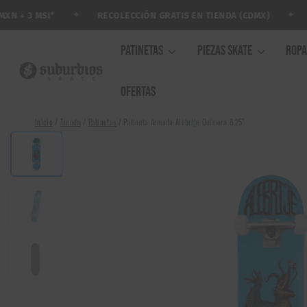
Saltar
✦
✦
RECOLECCIÓN GRATIS EN TIENDA (CDMX)
AR
+ 3 MSI*
al
contenido
PATINETAS
PIEZAS SKATE
ROP
OFERTAS
Inicio
/
Tienda
/
Patinetas
/
Patineta Armada Alebrije Quimera 8.25″