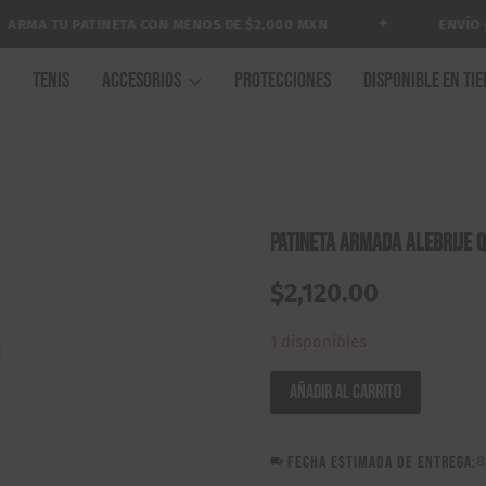
✦
MA TU PATINETA CON MENOS DE $2,000 MXN
ENVÍO GRA
A
TENIS
ACCESORIOS
PROTECCIONES
DISPONIBLE EN TI
Patineta Armada Alebrije 
$
2,120.00
1 disponibles
Patineta
Añadir al carrito
Armada
Alebrije
FECHA ESTIMADA DE ENTREGA:
8
Quimera