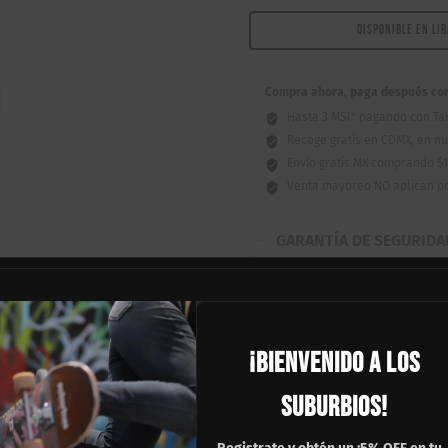
8.25"
cantidad
DISPONIBLE EN LI
Compra ahora, paga después con 
Hasta 3 MSI* pagando con Tar
Recoge gratis en CDMX, en nu
Envío gratis MX comprando $1
Venta mayoreo NO aplican p
GARANTÍA DE SEGURIDA
¡BIENVENIDO A LOS
ra salir a devorar las calles! Esta patineta monta el espectacular deck 
SUBURBIOS!
n muchísima actitud, un diseño que imponga respeto visual y un rendim
pañarte a desbloquear ese truco que tanto te cuesta.