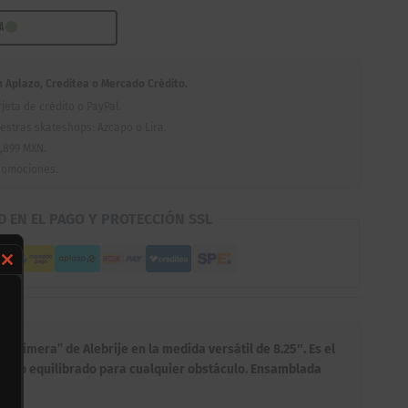
RA
Aplazo, Creditea o Mercado Crédito.
jeta de crédito o PayPal.
estras skateshops: Azcapo o Lira.
,899 MXN.
romociones.
D EN EL PAGO Y PROTECCIÓN SSL
Close
this
module
“Quimera” de Alebrije en la medida versátil de 8.25″. Es el
iento equilibrado para cualquier obstáculo. Ensamblada