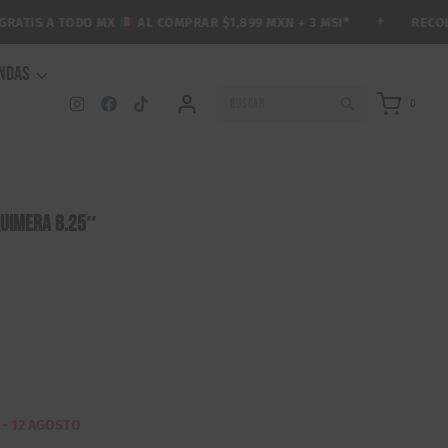
✦
RECOLECC
TIS A TODO MX
AL COMPRAR $1,899 MXN + 3 MSI*
ENDAS
BUSCAR
0
Quimera 8.25″
 - 12 AGOSTO