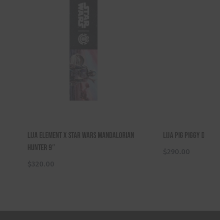
Lija Element X Star Wars Mandalorian
Lija Pig Piggy Drip 9
Hunter 9″
$
290.00
$
320.00