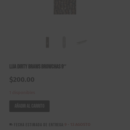
Lija Dirty Braws Browchas 9″
$
200.00
1 disponibles
Lija
Añadir al carrito
Dirty
Braws
FECHA ESTIMADA DE ENTREGA:
9 - 13 AGOSTO
Browchas