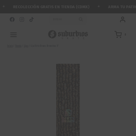
Saltar
✦
✦
RECOLECCIÓN GRATIS EN TIENDA (CDMX)
ARMA TU PATINE
al
contenido
BUSCAR
0
Inicio
/
Tienda
/
Lijas
/
Lija Dirty Braws Browchas 9″