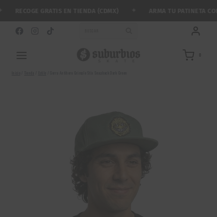
Saltar
✦
RECOGE GRATIS EN TIENDA (CDMX)
ARMA TU PATINETA CON M
al
contenido
BUSCAR
0
Inicio
/
Tienda
/
Estilo
/
Gorra Antihero Grimple Stix Snapback Dark Green