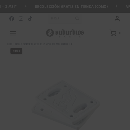
Saltar
✦
✦
RECOLECCIÓN GRATIS EN TIENDA (CDMX)
ARMA
3 MSI*
al
contenido
BUSCAR
0
Inicio
/
Tienda
/
Hardware
/
Elevadores
/
Elevadores Krux Blancos 1/4″
NUEVO