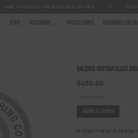
✦
RMA TU PATINETA CON MENOS DE $2,000 MXN
ENVÍO GR
A
TENIS
ACCESORIOS
PROTECCIONES
DISPONIBLE EN TI
Baleros Cortina Class Abe
$
450.00
1 disponibles
Baleros
Añadir al carrito
Cortina
Class
FECHA ESTIMADA DE ENTREGA:
9
Abec