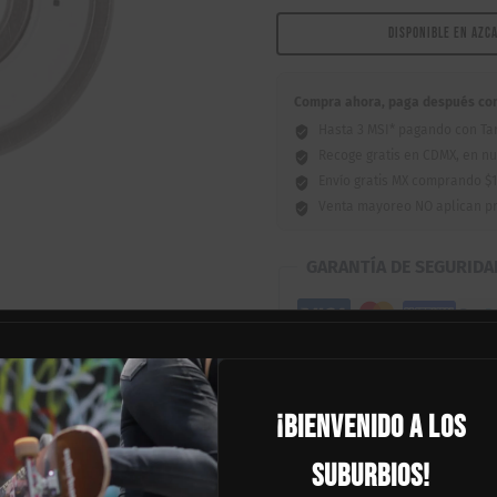
7
cantidad
DISPONIBLE EN AZC
Compra ahora, paga después con 
Hasta 3 MSI* pagando con Tar
Recoge gratis en CDMX, en nu
Envío gratis MX comprando $1
Venta mayoreo NO aplican p
GARANTÍA DE SEGURIDA
¡BIENVENIDO A LOS
y un rodaje de alta fidelidad para tu tabla! Los baleros de la serie Cla
 el nombre de la marca y su icónico logotipo en tipografía negra. Con u
SUBURBIOS!
na aceleración rápida y una durabilidad superior en sesiones de calle