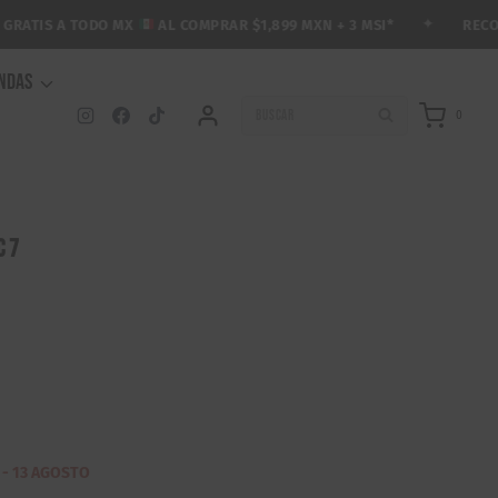
✦
RECOLECC
ATIS A TODO MX
AL COMPRAR $1,899 MXN + 3 MSI*
ENDAS
BUSCAR
0
c 7
 - 13 AGOSTO