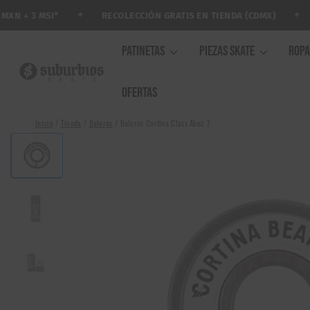
Saltar
✦
✦
RECOLECCIÓN GRATIS EN TIENDA (CDMX)
A
 + 3 MSI*
al
contenido
PATINETAS
PIEZAS SKATE
ROP
OFERTAS
Inicio
/
Tienda
/
Baleros
/
Baleros Cortina Class Abec 7