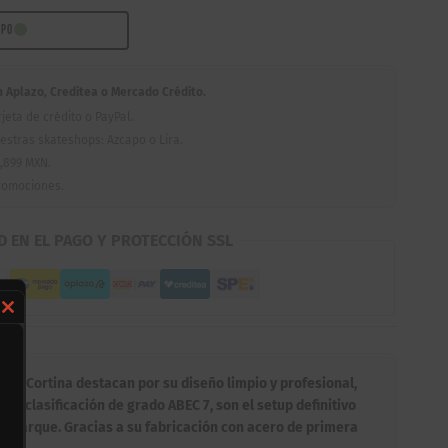
APO
Aplazo, Creditea o Mercado Crédito.
jeta de crédito o PayPal.
estras skateshops: Azcapo o Lira.
,899 MXN.
romociones.
D EN EL PAGO Y PROTECCIÓN SSL
Close
this
module
ss de Cortina destacan por su diseño limpio y profesional,
na clasificación de grado ABEC 7, son el setup definitivo
 o parque. Gracias a su fabricación con acero de primera