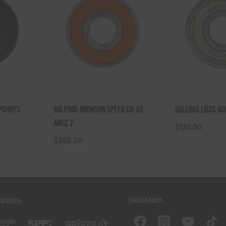
apshots
Baleros Bronson Speed Co. G2
Baleros Lisos 60
Abec 7
$
170.00
$
550.00
SÍGUENOS
ENVÍOS