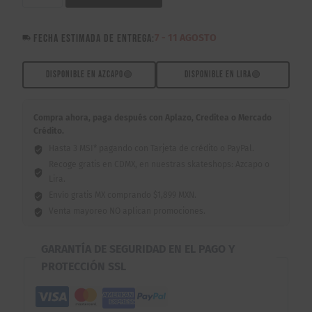
Catrina
Teflón
FECHA ESTIMADA DE ENTREGA:
7 - 11 AGOSTO
Colores
Abec
9
DISPONIBLE EN AZCAPO
🟢
DISPONIBLE EN LIRA
🟢
cantidad
Compra ahora, paga después con Aplazo, Creditea o Mercado
Crédito.
Hasta 3 MSI* pagando con Tarjeta de crédito o PayPal.
Recoge gratis en CDMX, en nuestras skateshops: Azcapo o
Lira.
Envío gratis MX comprando $1,899 MXN.
Venta mayoreo NO aplican promociones.
GARANTÍA DE SEGURIDAD EN EL PAGO Y
PROTECCIÓN SSL