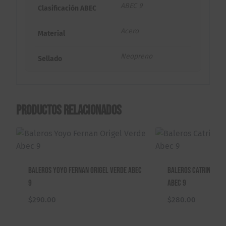
ABEC 9
Clasificación ABEC
Acero
Material
Neopreno
Sellado
Productos relacionados
Baleros Yoyo Fernan Origel Verde Abec
Baleros Catrina Te
9
Abec 9
$
290.00
$
280.00