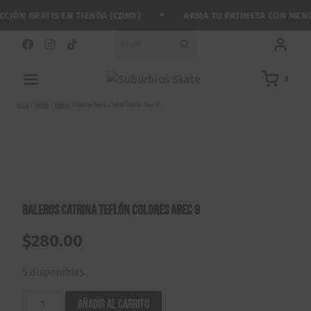
Saltar
✦
IÓN GRATIS EN TIENDA (CDMX)
ARMA TU PATINETA CON MENOS
al
contenido
BUSCAR
0
Inicio
/
Tienda
/
Baleros
/
Baleros Catrina Teflón Colores Abec 9
Baleros Catrina Teflón Colores Abec 9
$
280.00
5 disponibles
Baleros
Añadir al carrito