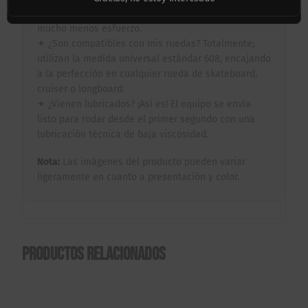
que te permite alcanzar y mantener la velocidad con
mucho menos esfuerzo.
✦ ¿Son compatibles con mis ruedas? Totalmente;
utilizan la medida universal estándar 608, encajando
a la perfección en cualquier rueda de skateboard,
cruiser o longboard.
✦ ¿Vienen lubricados? ¡Así es! El equipo se envía
listo para rodar desde el primer segundo con una
lubricación técnica de baja viscosidad.
Nota:
Las imágenes del producto pueden variar
ligeramente en cuanto a presentación y color.
Productos relacionados