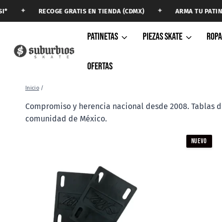
Saltar
✦
✦
RECOGE GRATIS EN TIENDA (CDMX)
ARMA TU PATINETA
al
contenido
PATINETAS
PIEZAS SKATE
ROP
OFERTAS
Inicio
/
Compromiso y herencia nacional desde 2008. Tablas de 
comunidad de México.
NUEVO