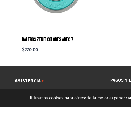
Baleros Zenit Colores Abec 7
$
270.00
PAGOS Y 
ASISTENCIA
▼
COMPRAR POR CATEGORÍA
▼
Utilizamos cookies para ofrecerte la mejor experienc
SKATESHOPS SUBURBIOS
▼
MAYOREO
▼