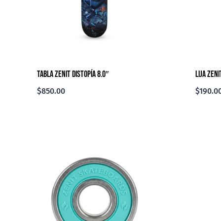
Tabla Zenit Distopía 8.0″
Lija Zeni
$
850.00
$
190.0