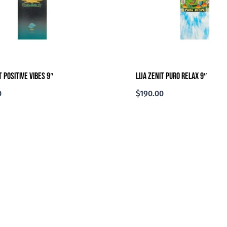
t Positive Vibes 9″
Lija Zenit Puro Relax 9″
0
$
190.00