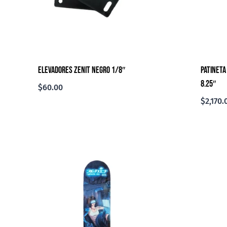
Elevadores Zenit Negro 1/8″
Patineta
8.25″
$
60.00
$
2,170.