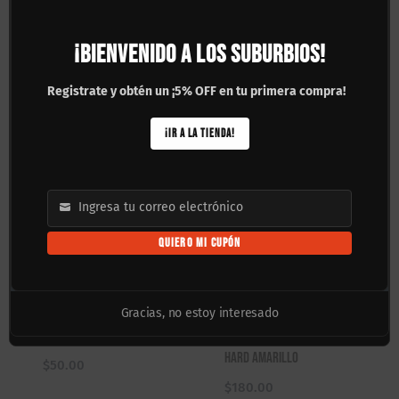
Precision Bolts Black
Genuine Parts 1/8″ Negro
Phillips 1″
$
160.00
¡BIENVENIDO A LOS SUBURBIOS!
$
140.00
Registrate y obtén un ¡5% OFF en tu primera compra!
¡IR A LA TIENDA!
Ingresa tu correo electrónico
Email
QUIERO MI CUPÓN
Pivots Independent
Gomas Cilíndricas
Gracias, no estoy interesado
Negros
Independent 96A Super
Hard Amarillo
$
50.00
$
180.00