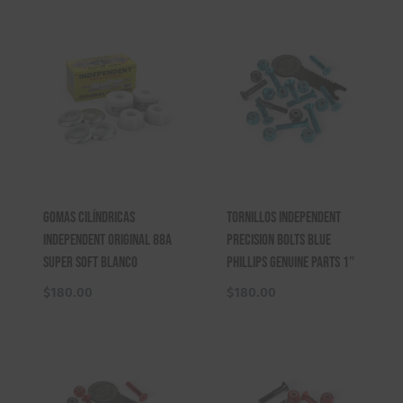
original
actual
era:
es:
$1,100.00.
$999.00.
Gomas Cilíndricas
Tornillos Independent
Independent Original 88A
Precision Bolts Blue
Super Soft Blanco
Phillips Genuine Parts 1″
$
180.00
$
180.00