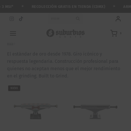
Saltar
✦
✦
RECOLECCIÓN GRATIS EN TIENDA (CDMX)
ARMA TU
SI*
al
contenido
BUSCAR
0
Inicio
/
El estándar de oro desde 1978. Giro icónico y
respuesta legendaria. Construcción profesional para
quienes no aceptan menos que el mejor rendimiento
en el grinding. Built to Grind.
NUEVO