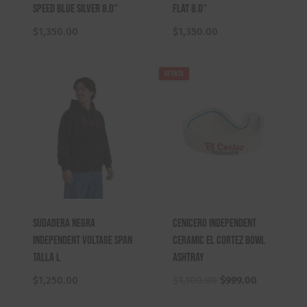
Speed Blue Silver 8.0″
Flat 8.0″
$
1,350.00
$
1,350.00
OFERTA
Sudadera Negra
Cenicero Independent
Independent Voltage Span
Ceramic El Cortez Bowl
Talla L
Ashtray
El
El
$
1,250.00
$
1,100.00
$
999.00
precio
precio