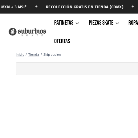
Saltar
✦
✦
RECOLECCIÓN GRATIS EN TIENDA (CDMX)
XN + 3 MSI*
al
contenido
PATINETAS
PIEZAS SKATE
ROP
OFERTAS
Inicio
/
Tienda
/
Shippuden