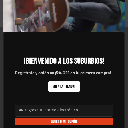
Talla S
$
750.00
$
750.00
ASISTENCIA
▼
COMPRAR POR CATEGORÍA
▼
¡BIENVENIDO A LOS SUBURBIOS!
SKATESHOPS SUBURBIOS
▼
Registrate y obtén un ¡5% OFF en tu primera compra!
MAYOREO
▼
¡IR A LA TIENDA!
PAGOS Y ENVÍOS
Ingresa tu correo electrónico
Email
QUIERO MI CUPÓN