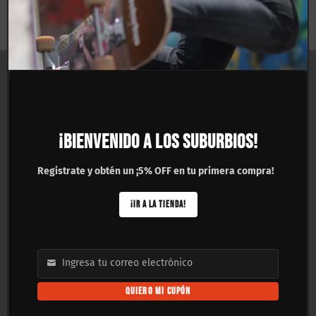
$
150.00
$
160.00
ASISTENCIA
▼
COMPRAR POR CATEGORÍA
▼
¡BIENVENIDO A LOS SUBURBIOS!
SKATESHOPS SUBURBIOS
▼
Registrate y obtén un ¡5% OFF en tu primera compra!
MAYOREO
▼
¡IR A LA TIENDA!
PAGOS Y ENVÍOS
Ingresa tu correo electrónico
Email
QUIERO MI CUPÓN