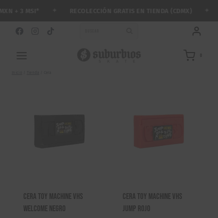
Saltar
✦
✦
RECOLECCIÓN GRATIS EN TIENDA (CDMX)
N + 3 MSI*
al
contenido
BUSCAR
0
Inicio
/
Tienda
/
Cera
Cera Toy Machine VHS
Cera Toy Machine VHS
Welcome Negro
Jump Rojo