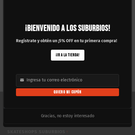
¡BIENVENIDO A LOS SUBURBIOS!
Registrate y obtén un ¡5% OFF en tu primera compra!
Cera Toy Machine Sect
¡IR A LA TIENDA!
Cera Santa Cruz
Naranja
Screaming Hand
$
250.00
$
250.00
Ingresa tu correo electrónico
Email
QUIERO MI CUPÓN
ASISTENCIA
▼
Gracias, no estoy interesado
COMPRAR POR CATEGORÍA
▼
SKATESHOPS SUBURBIOS
▼