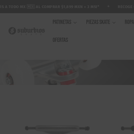
Saltar
✦
X 🇲🇽 AL COMPRAR $1,899 MXN + 3 MSI*
RECOGE GRATIS EN 
al
contenido
PATINETAS
PIEZAS SKATE
ROP
OFERTAS
TRUCKS POR MEDIDA