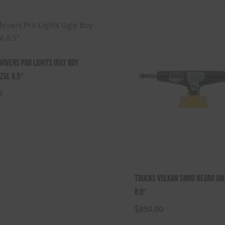
hivers Pro Lights Ugly Boy
zul 8.5″
0
Trucks Vulkan Simio Negro Am
8.0″
$
850.00