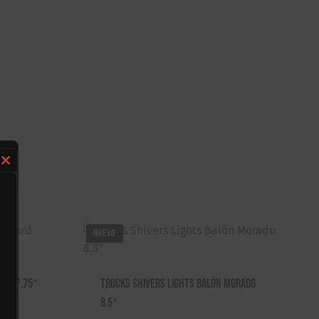
Close
this
module
NUEVO
ard 7.75″
Trucks Shivers Lights Balón Morado
8.5″