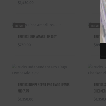
$
1,450.00
NUEVO
NUEVO
Trucks Lisos Amarillos 8.0″
Trucks T
$
750.00
$
890.0
Trucks Independent Pro Tiago Lemos
Trucks S
Mid 7.75″
Checker 
$
1,350.00
$
1,350.