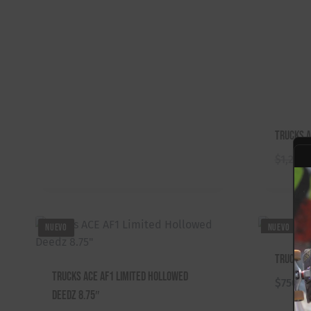
Trucks A
$
1,250.
NUEVO
NUEVO
Trucks S
Trucks ACE AF1 Limited Hollowed
$
750.0
Deedz 8.75″