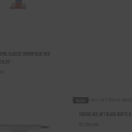
oyal Classic Crown Blue Red
 8.25″
00
NUEVO
Trucks Ace AF1 Black Matte 8
$
1,350.00