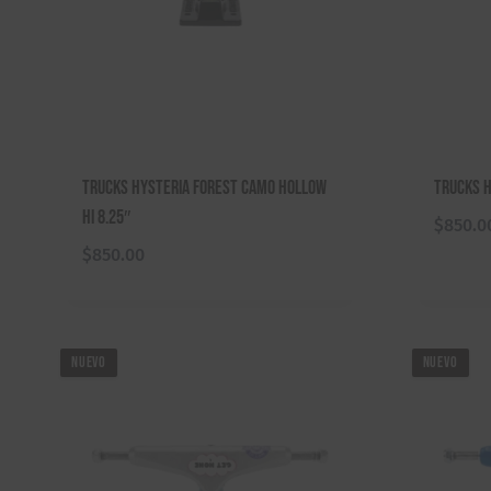
Trucks Hysteria Forest Camo Hollow
Trucks H
Hi 8.25″
$
850.0
$
850.00
NUEVO
NUEVO