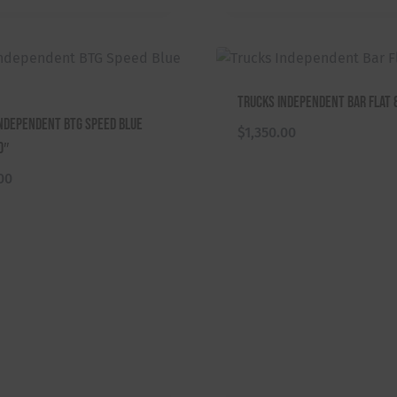
0
0
.
Trucks Independent Bar Flat 
ndependent BTG Speed Blue
$
1,350.00
0″
00