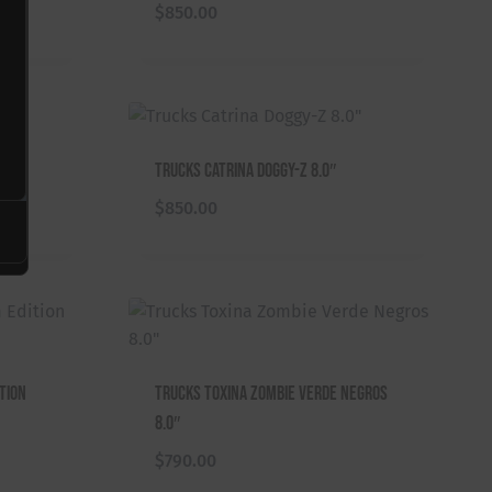
$
850.00
Trucks Catrina Doggy-Z 8.0″
$
850.00
tion
Trucks Toxina Zombie Verde Negros
8.0″
$
790.00