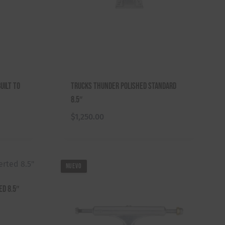
uilt To
Trucks Thunder Polished Standard
8.5″
$
1,250.00
NUEVO
ed 8.5″