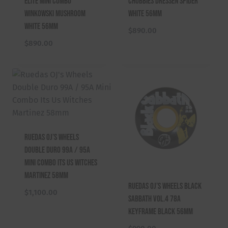
Elite Mini Combo
Chubbies Dressen Spider
Winkowski Mushroom
White 56mm
White 56mm
$
890.00
$
890.00
Ruedas OJ’s Wheels
Double Duro 99A / 95A
Mini Combo Its Us Witches
Martinez 58mm
Ruedas OJ’s Wheels Black
$
1,100.00
Sabbath Vol.4 78A
Keyframe Black 56mm