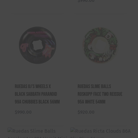
$
990.00
Ruedas OJ’s Wheels X
Ruedas Slime Balls
Black Sabbath Paranoid
Roskopp Face Two Reissue
99A Chubbies Black 56mm
95A White 54mm
$
990.00
$
920.00