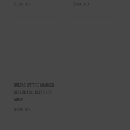
$
350.00
$
450.00
Ruedas Spitfire Charger
Classic Full Clear 80a
56mm
$
990.00