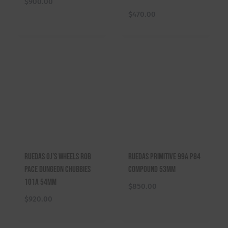
$
900.00
$
470.00
Ruedas OJ’s Wheels Rob
Ruedas Primitive 99A P84
Pace Dungeon Chubbies
Compound 53mm
101A 54mm
$
850.00
$
920.00