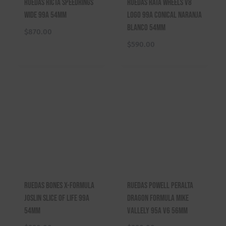
Ruedas Ricta Speedrings
Ruedas Rata Wheels V8
Wide 99A 54mm
Logo 99A Conical Naranja
Blanco 54mm
$
870.00
$
590.00
Ruedas Bones X-Formula
Ruedas Powell Peralta
Joslin Slice of Life 99A
Dragon Formula Mike
54mm
Vallely 95A V6 56mm