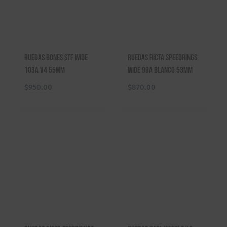
Ruedas Bones STF Wide
Ruedas Ricta Speedrings
103A V4 55mm
Wide 99A Blanco 53mm
$
950.00
$
870.00