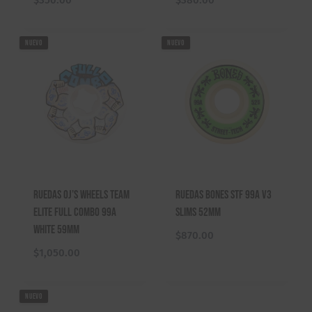
NUEVO
NUEVO
Ruedas Oj’s Wheels Team
Ruedas Bones STF 99A V3
Elite Full Combo 99A
Slims 52mm
White 59mm
$
870.00
$
1,050.00
NUEVO