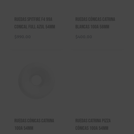
.
.
.
.
i
t
0
0
g
u
Ruedas Spitfire F4 99a
Ruedas Cónicas Catrina
0
0
i
a
Conical Full Azul 54mm
Blancas 100A 58mm
.
.
n
l
a
e
$
990.00
$
400.00
l
s
e
:
r
$
a
3
:
9
$
0
4
.
9
0
0
0
.
.
0
Ruedas Cónicas Catrina
Ruedas Catrina Pizza
0
100A 54mm
Cónicas 100A 54mm
.