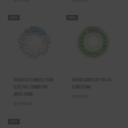
NUEVO
NUEVO
Ruedas Oj’s Wheels Team
Ruedas Bones STF 99A V3
Elite Full Combo 99A
Slims 52mm
White 59mm
$
870.00
$
1,050.00
NUEVO