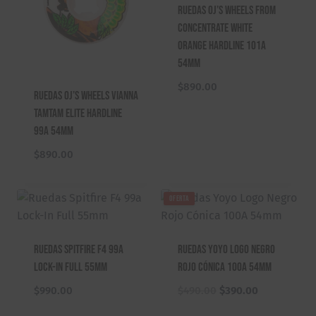
Ruedas Oj’s Wheels From
o
o
Concentrate White
o
a
Orange Hardline 101A
r
c
54mm
i
t
g
u
$
890.00
Ruedas Oj’s Wheels Vianna
i
a
TamTam Elite Hardline
n
l
99A 54mm
a
e
l
s
$
890.00
e
:
r
$
OFERTA
a
7
:
9
$
9
Ruedas Spitfire F4 99a
Ruedas Yoyo Logo Negro
8
.
Lock-In Full 55mm
Rojo Cónica 100A 54mm
7
0
0
0
E
E
$
990.00
$
490.00
$
390.00
.
.
l
l