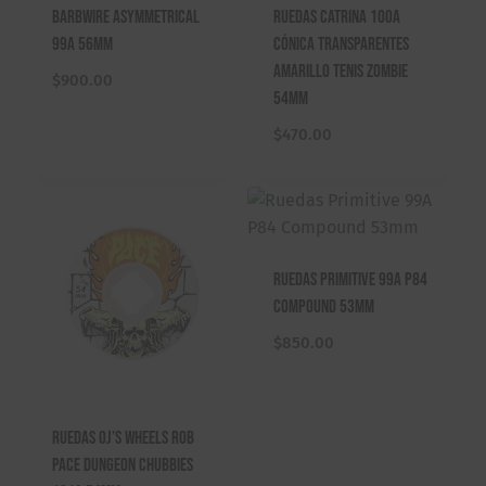
Barbwire Asymmetrical
Ruedas Catrina 100A
99A 56mm
Cónica Transparentes
Amarillo Tenis Zombie
$
900.00
54mm
$
470.00
Ruedas Primitive 99A P84
Compound 53mm
$
850.00
Ruedas OJ’s Wheels Rob
Pace Dungeon Chubbies