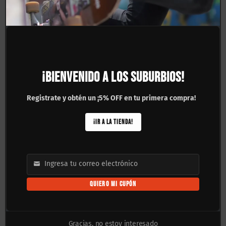
Ruedas HUB Cónicas Playa
Ruedas Toxina Cónicas
¡BIENVENIDO A LOS SUBURBIOS!
100A Verde Azul Swirl
Zombie 101A Azul
54mm
Transparente 54mm
Registrate y obtén un ¡5% OFF en tu primera compra!
$
570.00
$
570.00
¡IR A LA TIENDA!
Ingresa tu correo electrónico
Email
Ruedas Ricta Clouds Red
Ruedas Puente Longboard
QUIERO MI CUPÓN
86A 57mm
85A 70mm
$
890.00
$
650.00
Gracias, no estoy interesado