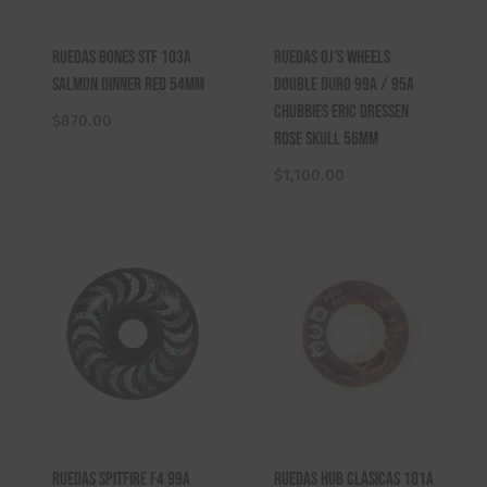
Ruedas Bones STF 103A
Ruedas OJ’s Wheels
Salmon Dinner Red 54mm
Double Duro 99A / 95A
Chubbies Eric Dressen
$
870.00
Rose Skull 56mm
$
1,100.00
Ruedas Spitfire F4 99a
Ruedas HUB Clásicas 101A