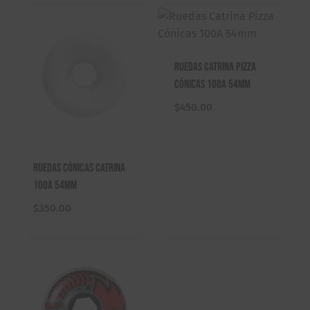
0
r
$
0
a
3
.
:
9
$
0
Ruedas Catrina Pizza
4
.
Cónicas 100A 54mm
9
0
0
0
$
450.00
.
.
0
0
Ruedas Cónicas Catrina
.
100A 54mm
$
350.00