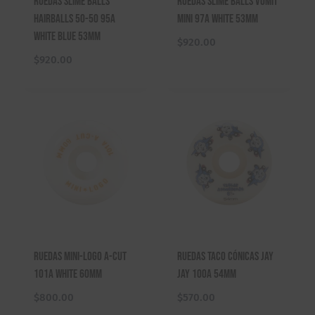
Ruedas Slime Balls
Ruedas Slime Balls Vomit
Hairballs 50-50 95A
Mini 97A White 53mm
White Blue 53mm
$
920.00
$
920.00
Ruedas Mini-Logo A-Cut
Ruedas TACo Cónicas Jay
101A White 60mm
Jay 100A 54mm
$
800.00
$
570.00