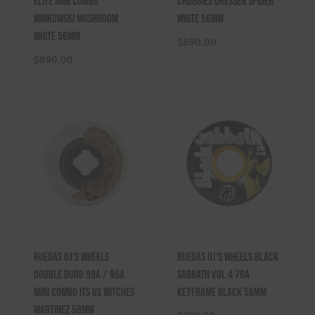
Elite Mini Combo
Chubbies Dressen Spider
Winkowski Mushroom
White 56mm
White 56mm
$
890.00
$
890.00
Ruedas OJ’s Wheels
Ruedas OJ’s Wheels Black
Double Duro 99A / 95A
Sabbath Vol.4 78A
Mini Combo Its Us Witches
Keyframe Black 56mm
Martinez 58mm