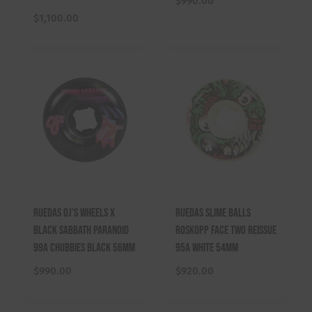
$
990.00
$
1,100.00
Ruedas OJ’s Wheels X
Ruedas Slime Balls
Black Sabbath Paranoid
Roskopp Face Two Reissue
99A Chubbies Black 56mm
95A White 54mm
$
990.00
$
920.00