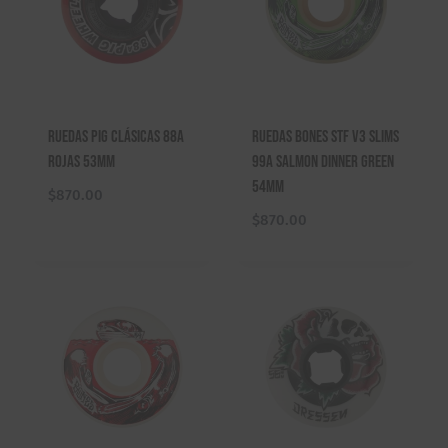
Ruedas Pig Clásicas 88A
Ruedas Bones STF V3 Slims
Rojas 53mm
99A Salmon Dinner Green
54mm
$
870.00
$
870.00