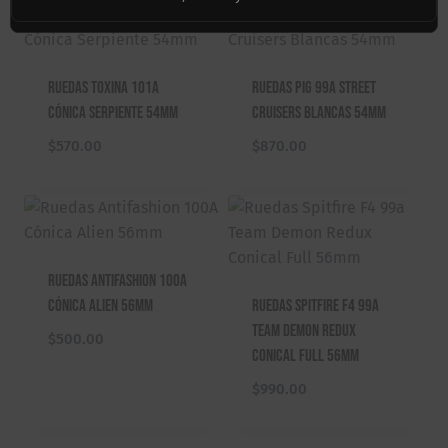
Ruedas Toxina 101A
Ruedas Pig 99A Street
Cónica Serpiente 54mm
Cruisers Blancas 54mm
$
570.00
$
870.00
Ruedas Antifashion 100A
Cónica Alien 56mm
Ruedas Spitfire F4 99a
Team Demon Redux
$
500.00
Conical Full 56mm
$
990.00