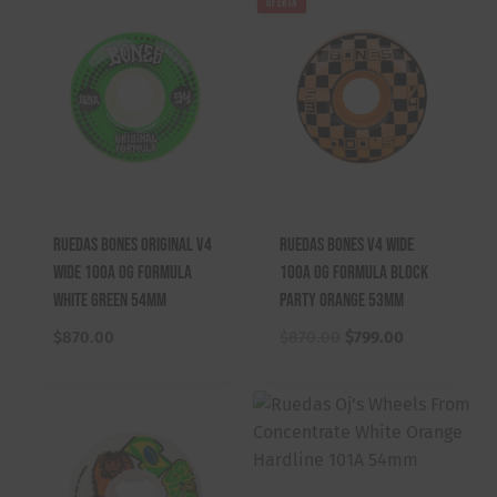
OFERTA
Ruedas Bones Original V4
Ruedas Bones V4 Wide
Wide 100A OG Formula
100a OG Formula Block
White Green 54mm
Party Orange 53mm
E
E
$
870.00
$
870.00
$
799.00
l
l
p
p
r
r
e
e
c
c
i
i