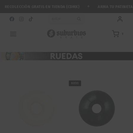
Saltar
✦
CIÓN GRATIS EN TIENDA (CDMX)
ARMA TU PATINETA CON MENO
al
contenido
BUSCAR
0
RUEDAS SKATE
NUEVO