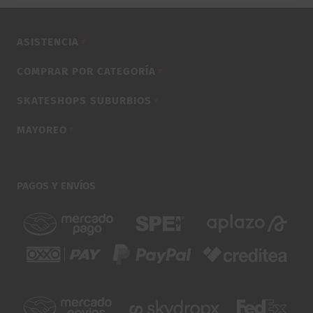
$870.00.
$799.00.
ASISTENCIA
▼
COMPRAR POR CATEGORÍA
▼
SKATESHOPS SUBURBIOS
▼
MAYOREO
▼
PAGOS Y ENVÍOS