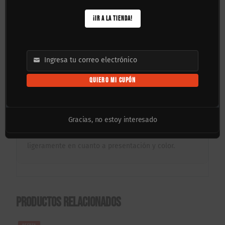
urbano.
¡IR A LA TIENDA!
Preguntas Frecuentes:
✦ ¿Vienen con todo lo necesario para encender? Sí,
el set de 4 ruedas incluye los espaciadores
magnéticos especiales; solo necesitas instalar tus
Ingresa tu correo electrónico
Email
baleros estándar para activarlas.
QUIERO MI CUPÓN
✦ ¿Necesito usar elevadores (risers)? Al ser ruedas
de 60mm, se recomienda instalar elevadores de 1/4″
para evitar que las ruedas toquen la tabla en giros
cerrados.
Gracias, no estoy interesado
Nota:
Las imágenes del producto pueden variar
ligeramente en cuanto a presentación y color.
Productos relacionados