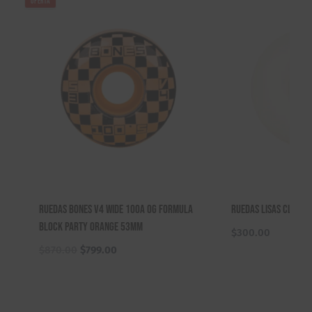
OFERTA
Ruedas Bones V4 Wide 100a OG Formula
Ruedas Lisas Clási
Block Party Orange 53mm
$
300.00
El
El
$
870.00
$
799.00
precio
precio
original
actual
era:
es: