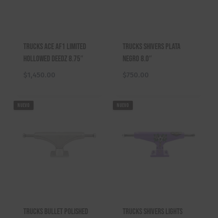
,
0
2
.
5
0
0
0
Trucks ACE AF1 Limited
Trucks Shivers Plata
.
.
Hollowed Deedz 8.75″
Negro 8.0″
0
0
$
1,450.00
$
750.00
.
NUEVO
NUEVO
Trucks Bullet Polished
Trucks Shivers Lights