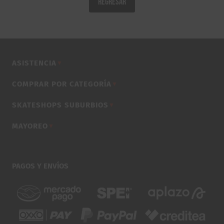
REGRESAR
5
0
0
0
.
.
0
0
.
ASISTENCIA
▼
COMPRAR POR CATEGORÍA
▼
SKATESHOPS SUBURBIOS
▼
MAYOREO
▼
PAGOS Y ENVÍOS