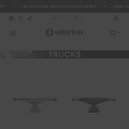
Saltar
✦
✦
RECOLECCIÓN GRATIS EN TIENDA (CDMX)
ARMA TU PATIN
al
contenido
BUSCAR
0
TRUCKS