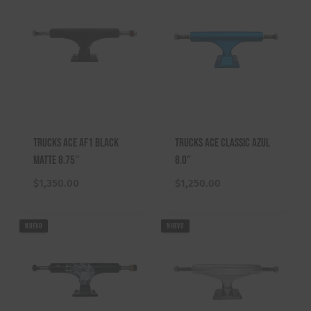
e
e
c
c
i
i
o
o
o
a
r
c
i
t
g
u
Trucks Ace AF1 Black
Trucks ACE Classic Azul
i
a
Matte 8.75″
8.0″
n
l
a
e
$
1,350.00
$
1,250.00
l
s
e
:
NUEVO
NUEVO
r
$
a
1
:
,
$
0
1
5