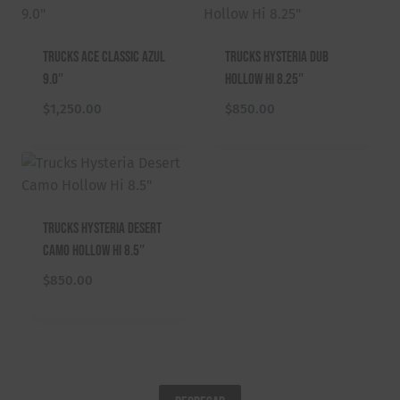
i
i
o
o
Trucks ACE Classic Azul
Trucks Hysteria Dub
o
a
9.0″
Hollow Hi 8.25″
r
c
i
t
$
1,250.00
$
850.00
g
u
i
a
n
l
a
e
l
s
Trucks Hysteria Desert
e
:
Camo Hollow Hi 8.5″
r
$
a
1
$
850.00
:
,
$
1
1
0
,
0
3
.