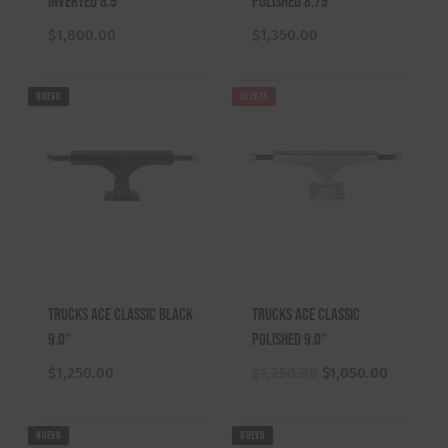
Inverted 8.5″
Polished 8.75″
$
1,800.00
$
1,350.00
NUEVO
OFERTA
Trucks ACE Classic Black
Trucks ACE Classic
9.0″
Polished 9.0″
E
E
$
1,250.00
$
1,250.00
$
1,050.00
l
l
p
p
NUEVO
NUEVO
r
r