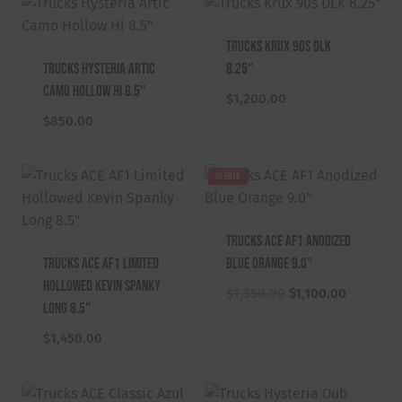
Trucks Krux 90s DLK
Trucks Hysteria Artic
8.25″
Camo Hollow Hi 8.5″
$
1,200.00
$
850.00
OFERTA
Trucks ACE AF1 Anodized
Trucks ACE AF1 Limited
Blue Orange 9.0″
Hollowed Kevin Spanky
E
E
$
1,350.00
$
1,100.00
Long 8.5″
l
l
p
p
$
1,450.00
r
r
e
e
c
c