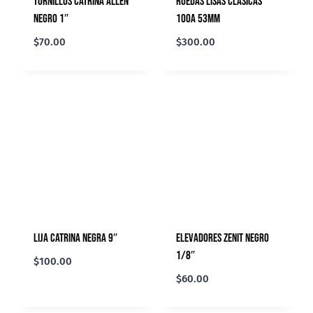
Tornillos Catrina Allen
Ruedas Lisas Clásicas
Negro 1″
100A 53mm
$
70.00
$
300.00
Lija Catrina Negra 9″
Elevadores Zenit Negro
1/8″
$
100.00
$
60.00