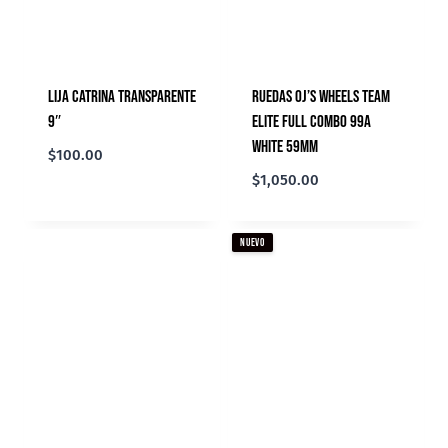
Lija Catrina Transparente
Ruedas Oj’s Wheels Team
9″
Elite Full Combo 99A
White 59mm
$
100.00
$
1,050.00
NUEVO