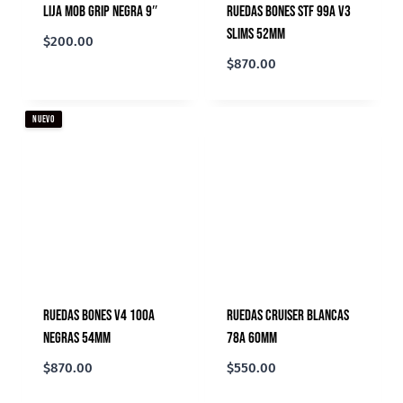
Lija Mob Grip Negra 9″
Ruedas Bones STF 99A V3
Slims 52mm
$
200.00
$
870.00
NUEVO
Ruedas Bones V4 100A
Ruedas Cruiser Blancas
Negras 54mm
78A 60mm
$
870.00
$
550.00