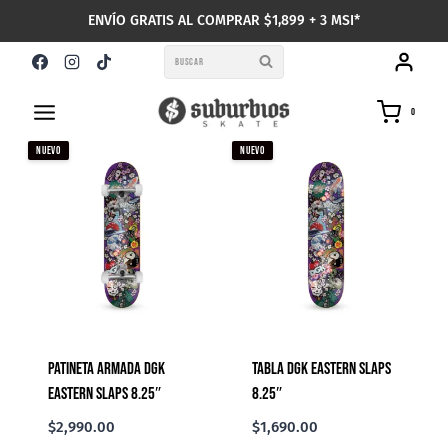
Saltar
ENVÍO GRATIS AL COMPRAR $1,899 + 3 MSI*
al
contenido
BUSCAR
0
NUEVO
NUEVO
Patineta Armada DGK
Tabla DGK Eastern Slaps
Eastern Slaps 8.25″
8.25″
$
2,990.00
$
1,690.00