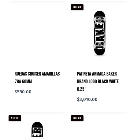
NUEVO
Ruedas Cruiser Amarillas
Patineta Armada Baker
78A 60mm
Brand Logo Black White
8.25″
$
550.00
$
3,010.00
NUEVO
NUEVO